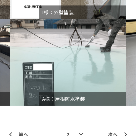
I様：外壁塗装
A様：屋根防水塗装
前へ
次へ
2